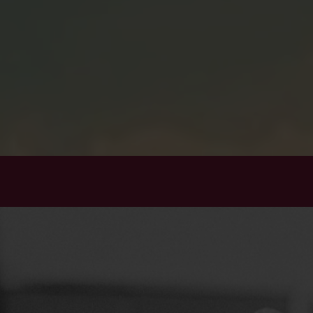
Luis Alvarez
Luis Alvarez entdeckte die Leidenschaft, den
Gaumen anderer Menschen zu begeistern schon
sehr früh. Der heutige Chefkoch im Restaurant
Picasso im Ruhrblick wuchs in Galizien auf.