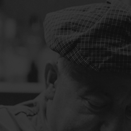
Dort, an der spanischen Nordküste, besaß seine
Familie ein Restaurant, in dem Luis Alvarez mit der
Kunst des Kochens und spanischen Gerichten
erstmals in Berührung kam.
Schon von seinen Eltern bekam er vorgelebt, was
es bedeutet, tägliche Frische zu garantieren.
Auf der Speisekarte standen spanische Gerichte
und vieles, was Küste und Atlantik hergaben.
„Austern beispielsweise haben wir selbst
eingesammelt“, sagt Luis Alvarez heute.
Im Jahr 1973 kam der Galizier nach Deutschland.
Fünf Jahre später machte er in der nieder­
sächsischen Haupt­stadt sein erstes eigenes
Restaurant mit spanischen Gerichten, das „Picasso“,
auf.