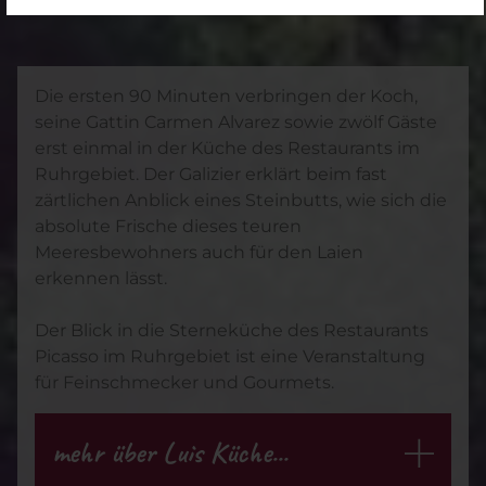
Die ersten 90 Minuten verbringen der Koch,
seine Gattin Carmen Alvarez sowie zwölf Gäste
erst einmal in der Küche des Restaurants im
Ruhrgebiet. Der Galizier erklärt beim fast
zärtlichen Anblick eines Steinbutts, wie sich die
absolute Frische dieses teuren
Meeresbewohners auch für den Laien
erkennen lässt.
Der Blick in die Sterneküche des Restaurants
Picasso im Ruhrgebiet ist eine Veranstaltung
für Feinschmecker und Gourmets.
mehr über Luis Küche...